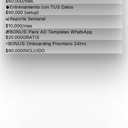
$60.000/mes
🧠
Entrenamiento con TUS Datos
$90.000 (setup)
📊
Reporte Semanal
$10.000/mes
🎁
BONUS: Pack AD Templates WhatsApp
$20.000
GRATIS
⚡
BONUS: Onboarding Prioritario 24hrs
$90.000
INCLUIDO