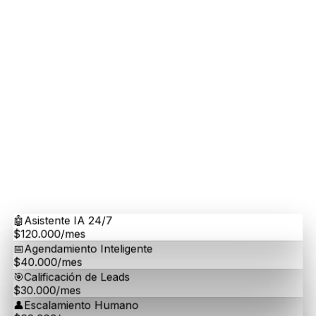
Dueña
Centro de Estética, Vitacura.
"
Ah y lo más importante: funciona
perfecto!
"
Dueña
Centro de Estética, Vitacura.
Equipo FOUNDER = atención 100% personalizada.
Calidad garantizada.
🤖
Asistente IA 24/7
$120.000/mes
📅
Agendamiento Inteligente
$40.000/mes
🎯
Calificación de Leads
$30.000/mes
👤
Escalamiento Humano