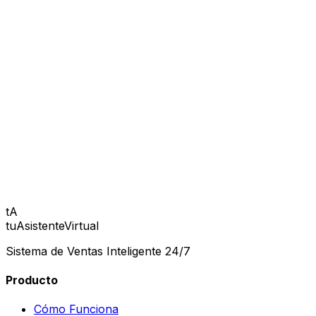
Tomás, el fundador
diseñando el futuro de la atención al cliente
tA
tuAsistenteVirtual
Sistema de Ventas Inteligente 24/7
Producto
Cómo Funciona